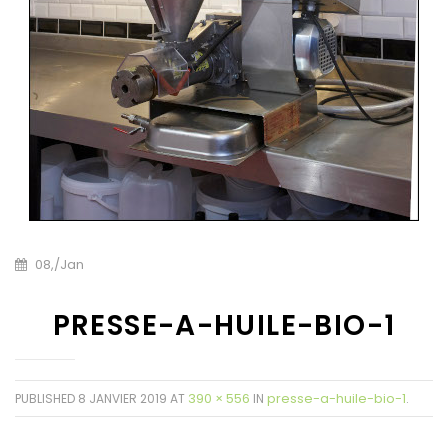
08,
/
Jan
PRESSE-A-HUILE-BIO-1
390 × 556
presse-a-huile-bio-1
PUBLISHED
8 JANVIER 2019
AT
IN
.