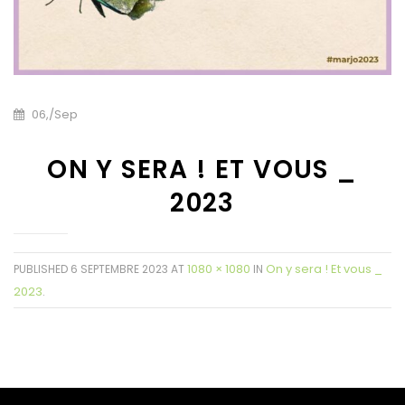
06,
/
Sep
ON Y SERA ! ET VOUS _
2023
1080 × 1080
On y sera ! Et vous _
PUBLISHED
6 SEPTEMBRE 2023
AT
IN
2023
.