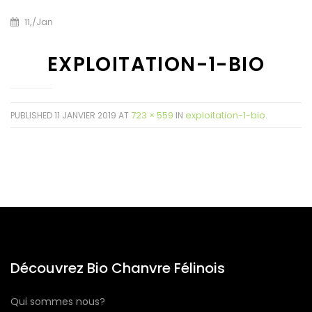
11,
/
Jan
EXPLOITATION-1-BIO
723 × 559
exploitation-1-bio
PUBLISHED
11 JANVIER 2019
AT
IN
.
Découvrez Bio Chanvre Félinois
Qui sommes nous?