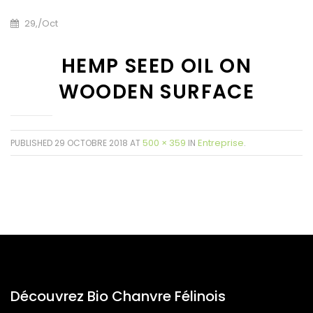
29,
/
Oct
HEMP SEED OIL ON
WOODEN SURFACE
500 × 359
Entreprise
PUBLISHED
29 OCTOBRE 2018
AT
IN
.
Découvrez Bio Chanvre Félinois