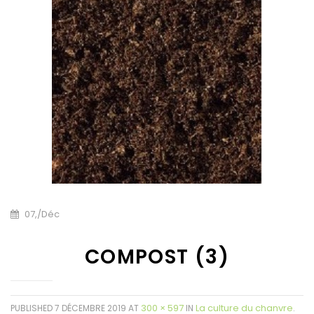
07,
/
Déc
COMPOST (3)
300 × 597
La culture du chanvre
PUBLISHED
7 DÉCEMBRE 2019
AT
IN
.