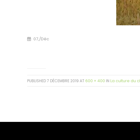
07,
/
Déc
600 × 400
La culture du 
PUBLISHED
7 DÉCEMBRE 2019
AT
IN