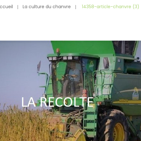
ccueil
La culture du chanvre
14358-article-chanvre (3)