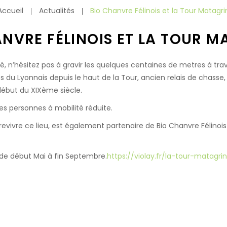
Accueil
Actualités
Bio Chanvre Félinois et la Tour Matagri
ANVRE FÉLINOIS ET LA TOUR M
té, n’hésitez pas à gravir les quelques centaines de metres à tra
s du Lyonnais depuis le haut de la Tour, ancien relais de chasse
 début du XIXème siècle.
es personnes à mobilité réduite.
it revivre ce lieu, est également partenaire de Bio Chanvre Féli
 de début Mai à fin Septembre.
https://violay.fr/la-tour-matagri