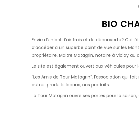
BOUTIQUE
Nos Valeurs et
Les bienfaits du chanvre dans l’alimentation
Nos Engagements
A PROPOS
DU CHANVRE
Nos partenaires distributeurs
Les bienfaits du chanvre en cosmétique
L’Epicerie Fine
BIO CH
ACTUALITÉS
Soins Cosmétiques
L’histoire du Chanvre…
Envie d’un bol d’air frais et de découverte? Cet é
0 ARTICLE
Equidés
La culture du chanvre
d’accéder à un superbe point de vue sur les Mont
Loisirs Maison et Jardin
La Récolte du chanvre
Travail du sol en sans labour
propriétaire, Maitre Matagrin, notaire à Violay au
Le site est également ouvert aux véhicules pour l
Semis et croissance du chanvre
“Les Amis de Tour Matagrin”, l’association qui fa
autres produits locaux, nos produits.
La Tour Matagrin ouvre ses portes pour la saison,