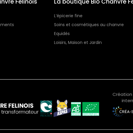
nvre Félinois
La boutique Bio Chanvre Fé
L’épicerie fine
gements
Soins et cosmétiques au chanvre
Equidés
Loisirs, Maison et Jardin
Création 
inter