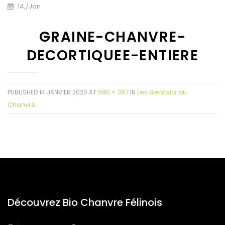
14,
/
Jan
GRAINE-CHANVRE-
DECORTIQUEE-ENTIERE
580 × 387
Les Bienfaits du
PUBLISHED
14 JANVIER 2020
AT
IN
Chanvre
.
Découvrez Bio Chanvre Félinois