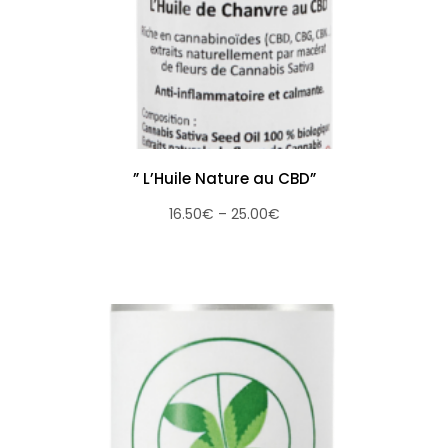
” L’Huile Nature au CBD”
16.50
€
–
25.00
€