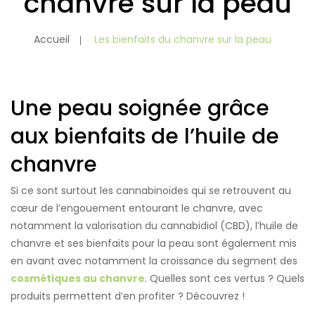
chanvre sur la peau
BOUTIQUE
Nos Valeurs et
Les bienfaits du chanvre dans l’alimentation
Nos Engagements
Accueil
Les bienfaits du chanvre sur la peau
A PROPOS
DU CHANVRE
Nos partenaires distributeurs
Les bienfaits du chanvre en cosmétique
L’Epicerie Fine
ACTUALITÉS
Soins Cosmétiques
L’histoire du Chanvre…
0 ARTICLE
Equidés
La culture du chanvre
Une peau soignée grâce
Loisirs Maison et Jardin
La Récolte du chanvre
Travail du sol en sans labour
aux bienfaits de l’huile de
Semis et croissance du chanvre
chanvre
Si ce sont surtout les cannabinoïdes qui se retrouvent au
cœur de l’engouement entourant le chanvre, avec
notamment la valorisation du cannabidiol (CBD), l’huile de
chanvre et ses bienfaits pour la peau sont également mis
en avant avec notamment la croissance du segment des
cosmétiques au chanvre
. Quelles sont ces vertus ? Quels
produits permettent d’en profiter ? Découvrez !