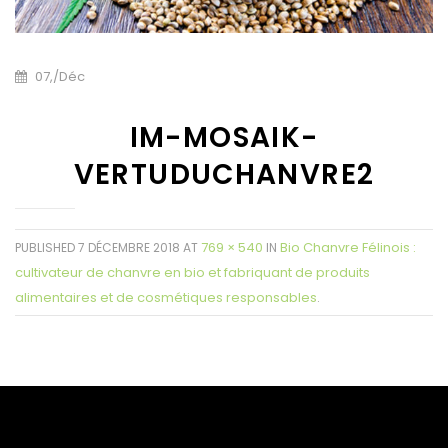
07,
/
Déc
IM-MOSAIK-
VERTUDUCHANVRE2
769 × 540
Bio Chanvre Félinois :
PUBLISHED
7 DÉCEMBRE 2018
AT
IN
cultivateur de chanvre en bio et fabriquant de produits
alimentaires et de cosmétiques responsables
.